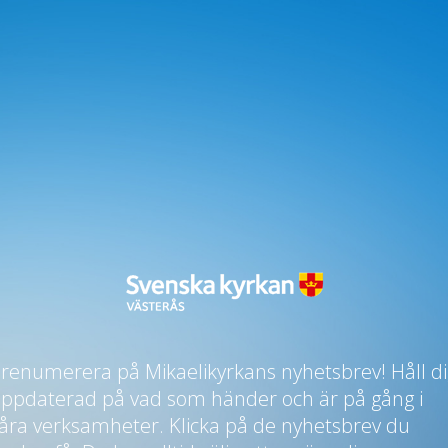
renumerera på Mikaelikyrkans nyhetsbrev! Håll di
ppdaterad på vad som händer och är på gång i
åra verksamheter. Klicka på de nyhetsbrev du