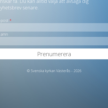
nskar få. Du kan alltid välja att avsäga dig
yhetsbrev senare.
-post
*
amn
© Svenska kyrkan Västerås - 2026