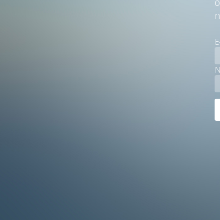
ö
n
E
N