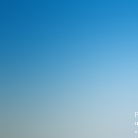
P
u
v